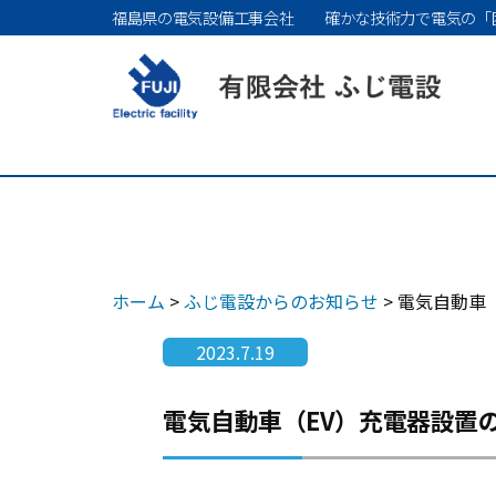
コ
福島県の電気設備工事会社 確かな技術力で電気の「
ン
テ
ン
ツ
へ
ス
ホーム
>
ふじ電設からのお知らせ
>
電気自動車
キ
2023.7.19
ッ
プ
電気自動車（EV）充電器設置