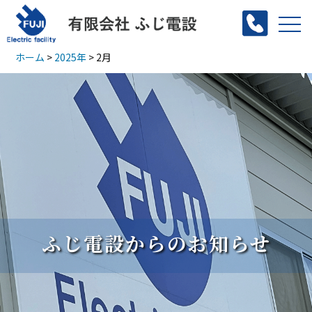
コ
tog
ン
nav
ホーム
>
2025年
>
2月
テ
ン
ツ
へ
ス
キ
ッ
ふじ電設からのお知らせ
プ