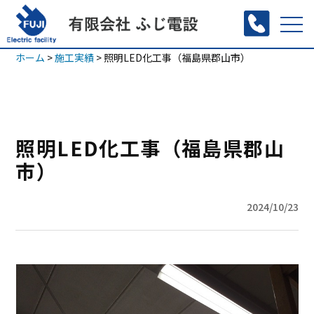
コ
tog
ン
nav
ホーム
>
施工実績
>
照明LED化工事（福島県郡山市）
テ
ン
ツ
照明LED化工事（福島県郡山
へ
市）
ス
キ
2024/10/23
ッ
プ