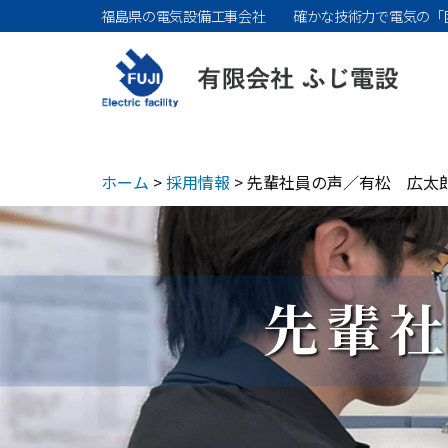
コ
福島県の電気設備工事会社 確かな技術力で電気の「
ン
テ
ン
ツ
ホーム
>
採用情報
>
先輩社員の声／有松 広太
へ
ス
キ
先輩
ッ
プ